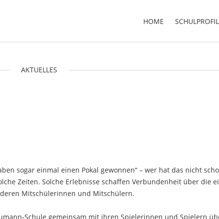
HOME
SCHULPROFIL
AKTUELLES
aben sogar einmal einen Pokal gewonnen“ – wer hat das nicht sch
solche Zeiten. Solche Erlebnisse schaffen Verbundenheit über die e
nderen Mitschülerinnen und Mitschülern.
Neumann-Schule gemeinsam mit ihren Spielerinnen und Spielern üb